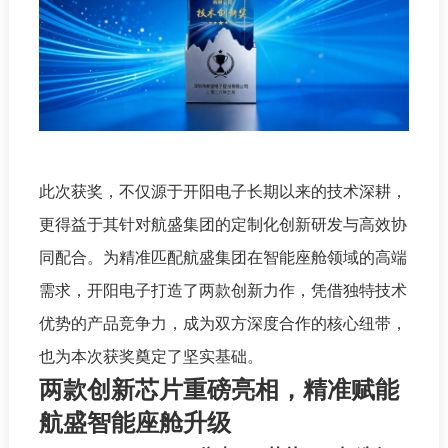
此次获奖，不仅源于开阳电子长期以来的技术深耕，
更得益于其针对航盛集团的定制化创新研发与高效协
同配合。为精准匹配航盛
集团
在智能座舱领域的高端
需求，开阳电子打造了两款创新力作，凭借独特技术
优势的产品竞争力，成为双方深度合作的核心纽带，
也为本次获奖奠定了坚实基础。
两款创新芯片重磅亮相，精准赋能
航盛智能座舱升级