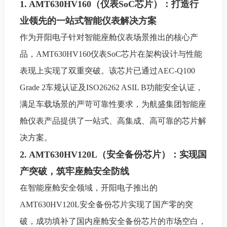
1. AMT630HV160（仪表SoC芯片）：打造行
业领先的一站式智能仪表解决方案
作为开阳电子针对智能座舱仪表场景推出的核心产
品，
AMT630HV160仪表SoC芯片在架构设计与性能
表现上实现了双重突破。该芯片已通过AEC-Q100
Grade 2车规认证及ISO26262 ASIL B功能安全认证，
满足车载场景的严苛可靠性要求，为航盛
集团
智能座
舱仪表产品提供了一站式、高集成、高可靠的芯片解
决方案。
2. AMT630HV120L（安全备份芯片）：实现国
产突破，筑牢座舱安全防线
在智能座舱安全领域，开阳电子推出的
AMT630HV120L安全备份芯片实现了国产零的突
破，成功填补了国内座舱安全备份芯片的市场空白，