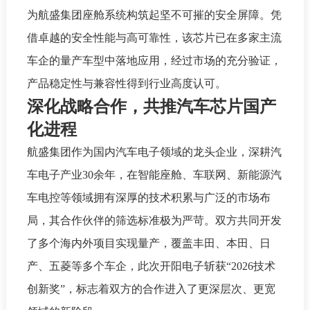
为航盛
集团
座舱系统构筑起坚不可摧的安全屏障。凭
借卓越的安全性能与高可靠性，该芯片已在多家主流
车企的量产车型中落地应用
，
经过市场的充分验证，
产品稳定性与兼容性得到行业高度认可。
深化战略合作，共推汽车芯片国产
化进程
航盛集团作为国内汽车电子领域的龙头企业，深耕汽
车电子产业
30余年，在智能座舱、车联网、新能源汽
车电控等领域拥有深厚的技术积累与广泛的市场布
局，其合作伙伴的筛选标准极为严苛。
双方共同开发
了多个海内外项目实现量产，覆盖丰田、本田、日
产、五菱等多个车企，
此次开阳电子斩获
“2026技术
创新奖”，标志着双方的合作进入了更深层次、更宽