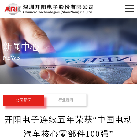
新闻中心
NEWS
行业新闻
公司新闻
开阳电子连续五年荣获“中国电动
汽车核心零部件100强”