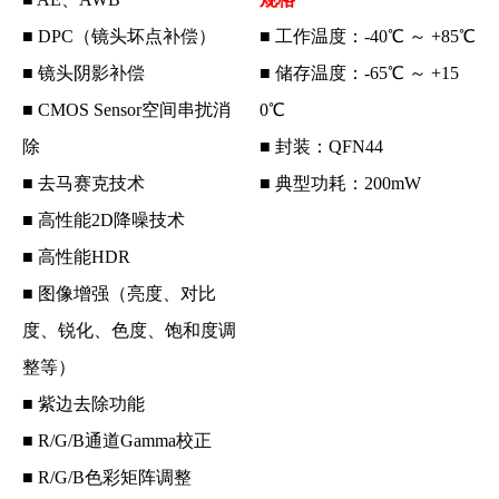
■ DPC（镜头坏点补偿）
■ 工作温度：-40℃ ～ +85℃
■ 镜头阴影补偿
■ 储存温度：-65℃ ～ +15
■ CMOS Sensor空间串扰消
0℃
除
■ 封装：QFN44
■ 去马赛克技术
■ 典型功耗：200mW
■ 高性能2D降噪技术
■ 高性能HDR
■ 图像增强（亮度、对比
度、锐化、色度、饱和度调
整等）
■ 紫边去除功能
■ R/G/B通道Gamma校正
■ R/G/B色彩矩阵调整