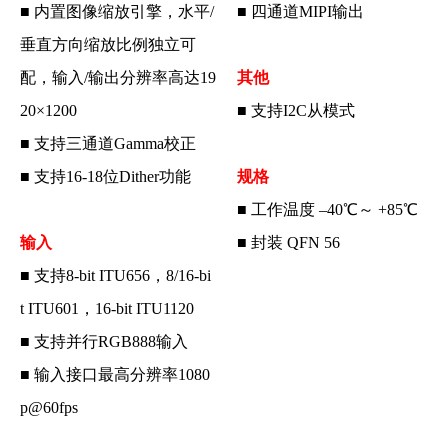
■ 内置图像缩放引擎，水平/
■ 四通道MIPI输出
垂直方向缩放比例独立可
配，输入/输出分辨率高达19
其他
20×1200
■ 支持I2C从模式
■ 支持三通道Gamma校正
■ 支持16-18位Dither功能
规格
■ 工作温度 –40℃～ +85℃
输入
■ 封装 QFN 56
■ 支持
8-bit
ITU656，
8/
16-bi
t
ITU601，
16-bit
ITU1120
■ 支持并行RGB888输入
■ 输入接口最高分辨率1080
p@60fps