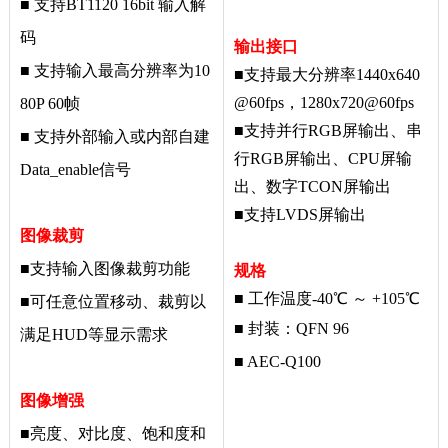
■
支持
BT1120 16bit
输入解
码
输出接口
■
支持输入最高分辨率为
10
■
支持最大分辨率
1440x640
@60fps
，
1280x720@60fps
80P 60
帧
■
支持并行
RGB屏输出、串
■
支持外部输入或内部自建
行RGB屏输出、CPU屏输
Data_enable
信号
出、数字TCON屏输出
■
支持LVDS屏输出
图像裁剪
■
支持输入图像裁剪功能
规格
■ 工作温度-40℃ ～ +105℃
■
可任意位置移动、裁剪以
■ 封装：QFN 96
满足
HUD
等显示需求
■ AEC-Q100
图像增强
■
亮度、对比度、饱和度和