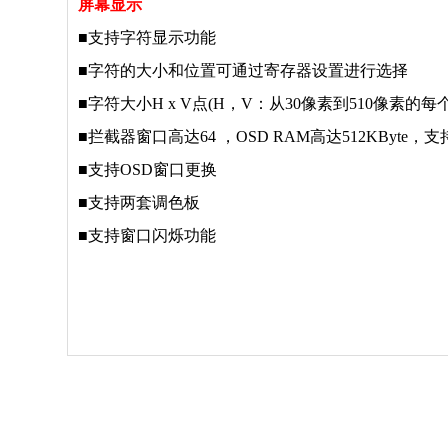
屏幕显示
■
支持字符显示功能
■
字符的大小和位置可通过寄存器设置进行选择
■
字符大小
H x V点(H，V：从30像素到510像素的
■
拦截器窗口高达
64 ，OSD RAM高达512KByte
■
支持
OSD窗口更换
■
支持两套调色板
■
支持窗口闪烁功能