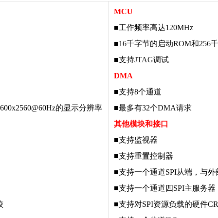
MCU
■
工作频率高达120MHz
■
16千字节的启动ROM和256
■
支持
JTAG调试
DMA
■
支持
8个通道
0x1600x2560@60Hz的显示分辨率
■
最多有
32个DMA请求
其他模块和接口
■
支持监视器
■
支持重置控制器
■
支持一个通道SPI从端，与外
■
支持一个通道四SPI主服务器
较
■
支持对SPI资源负载的硬件C