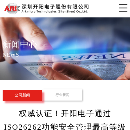
新闻中心
NEWS
行业新闻
公司新闻
权威认证！开阳电子通过
ISO26262功能安全管理最高等级