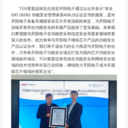
TÜV
莱茵赵斌先生祝贺开阳电子通过认证并表示“
本次
ISO 26262
ASILD
功能安全管理体系
认证证书的颁发，是对
开阳电子
具备车规级安全芯片开发流程
的肯定
，
为
开阳电子
后续开发符合功能安全的车规产品提供了坚实基础。未来我
们希望能与
开阳电子
在功能安全和信息安全等更多领域有更
深入的合作
。此次有幸与
开阳电子继续芯片产品的功能安全
产品认证合作，
我们
将不遗余力
的
全力推进与
开阳电子
的合
作，力争将开阳电子
功能安全
项目打造为国内芯片功能安全
TÜV
领域标杆项目。
莱茵也将凭借在功能安全和网络安全领
域的技术优势和丰富行业经验，继续助力开阳电子成为车规
级芯片领域的领军企业”。