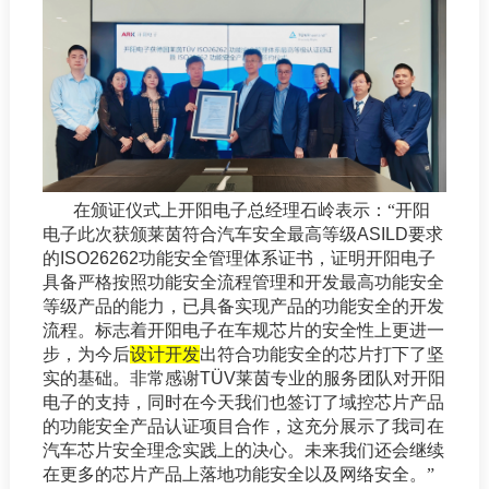
在颁证仪式上开阳电子总经理
石岭表示：“开阳
电子此次获颁莱茵符合汽车安全最高等级
ASILD
要求
的
ISO26262
功能安全管理体系证书，证明开阳电子
具备严格按照功能安全流程管理和开发最高功能安全
等级产品的能力，已具备实现产品的功能安全的开发
流程。标志着开阳电子在车规芯片的安全性上更进一
步，为今后
设计开发
出符合功能安全的芯片打下了坚
实的基础。非常感谢
TÜV
莱茵专业的服务团队对开阳
电子的支持，同时
在今天
我们也签订了域控芯片产品
的功能安全产品认证项目合作，这充分展示了我司在
汽车芯片安全理念实践上的决心。未来我们还会继续
在更多的芯片产品上落地功能安全以及网络安全。”