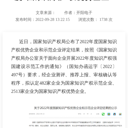
文章来源：
作者：开阳电子
发布时间：2022-09-28 13:22:15
浏览次数：
1738
次
近日，国家知识产权局公布了
2022年度国家知识
产权优势企业和示范企业评定结果，
按照《国家知识
产权局办公室关于面向企业开展
2022年度知识产权强
国建设示范工作的通知》（国知办函运字〔2022〕
497号）要求，经企业测评、推荐上报、审核确认等
程序，拟认定482家企业为国家知识产权示范企业、
2513家企业为国家知识产权优势企业。