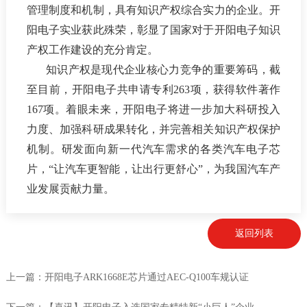
管理制度和机制，具有知识产权综合实力的企业。
开
阳电子
实业获此殊荣，彰显了国家对于
开阳电子
知识
产权工作建设的充分肯定。
知识产权是现代企业核心力竞争的重要筹码
，
截
至目前，
开阳电子
共
申请
专利
263项，获得
软件著作
167
项。
着眼未来，开阳电子
将进一步加大科研投入
力度、加强科研成果转化，并完善相关知识产权保护
机制。
研发面向新一代汽车需求的各类汽车电子芯
片，
“让汽车更智能，让出行更舒心”，为我国汽车产
业发展贡献力量。
返回列表
上一篇：开阳电子ARK1668E芯片通过AEC-Q100车规认证