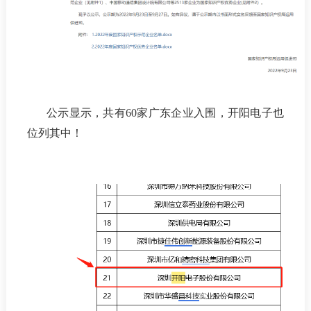
公示显示，共有
60
家
广东
企业入围
，
开阳电子也
位列其中！