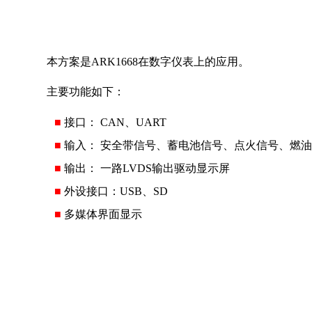
本方案是ARK1668在数字仪表上的应用。
主要功能如下：
■
接口： CAN、UART
■
输入： 安全带信号、蓄电池信号、点火信号、燃
■
输出： 一路LVDS输出驱动显示屏
■
外设接口：USB、SD
■
多媒体界面显示