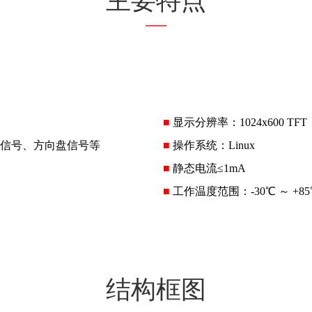
主要特点
■
显示分辨率：1024x600 TFT
油信号、方向盘信号等
■
操作系统：Linux
■
静态电流≤1mA
■
工作温度范围：-30℃ ～ +8
结构框图